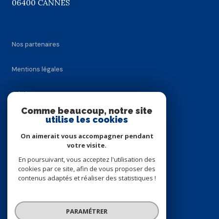
06400 CANNES
Nos partenaires
Mentions légales
Admin
Comme beaucoup, notre site
utilise les cookies
Nos honoraires
On aimerait vous accompagner pendant
Politique RGPD
votre visite.
En poursuivant, vous acceptez l'utilisation des
cookies par ce site, afin de vous proposer des
Cookies
contenus adaptés et réaliser des statistiques !
© 2026 | Tous droits réservés
PARAMÉTRER