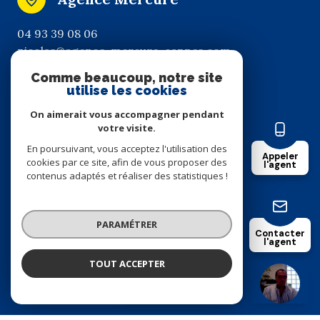
04 93 39 08 06
nicolas@agence-mercure-cannes.com
6 RUE CHABAUD
Comme beaucoup, notre site
06400 CANNES
utilise les cookies
On aimerait vous accompagner pendant
votre visite.
Nos partenaires
En poursuivant, vous acceptez l'utilisation des
Appeler
cookies par ce site, afin de vous proposer des
l'agent
contenus adaptés et réaliser des statistiques !
Mentions légales
Admin
PARAMÉTRER
Contacter
l'agent
Nos honoraires
TOUT ACCEPTER
NICOLAS CALLEWAERT
Négociateur
Politique RGPD