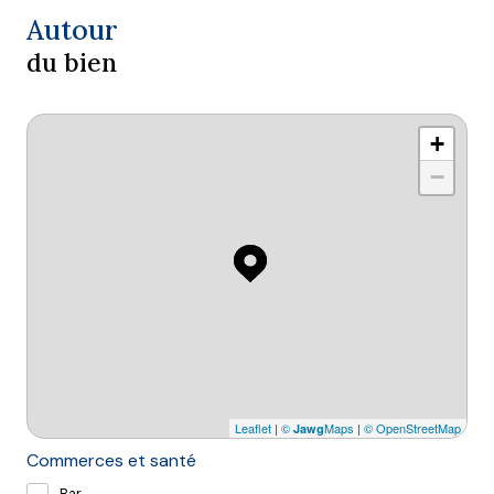
Autour
du bien
+
−
Leaflet
|
©
Maps
|
© OpenStreetMap
Jawg
Commerces et santé
Bar