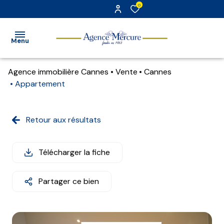
0
Menu
Agence immobilière Cannes
Vente
Cannes
accueil
Appartement
transaction
Retour aux résultats
location
gestion
Télécharger la fiche
estimation
Partager ce bien
alerte
e-
mail