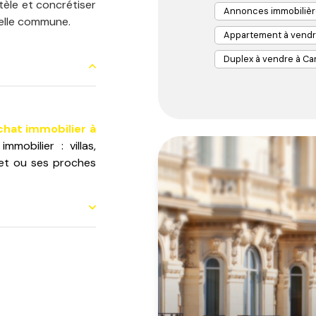
ntèle et concrétiser
Annonces immobilièr
belle commune.
Appartement à vendr
Duplex à vendre à C
chat immobilier à
mobilier : villas,
net ou ses proches
ouer à Cannes, au
 d'estimation pour
conseillers sont à
sur Cannes
et sa