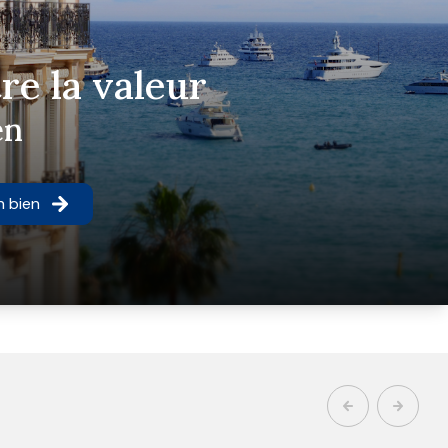
re la valeur
en
n bien