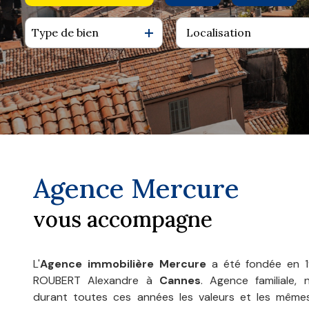
agence
Type de bien
De l'ancien
à l'année
contact
De l'immo pro
De l'immo pro
Agence Mercure
vous accompagne
L'
Agence immobilière Mercure
a été fondée en 1
ROUBERT Alexandre à
Cannes
. Agence familiale,
durant toutes ces années les valeurs et les mêmes 