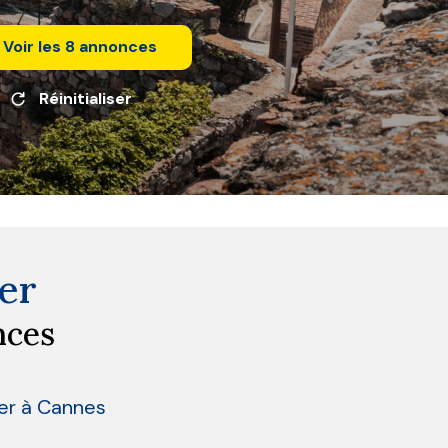
Voir les
8
annonces
Réinitialiser
er
nces
ier à Cannes