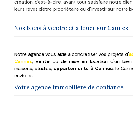
création, c'est-à-dire, avant tout satisfaire notre clie
leurs rêves d'être propriétaire ou d'investir sur notre 
Nos biens à vendre et à louer sur Cannes
Notre agence vous aide à concrétiser vos projets d'
a
Cannes
,
vente
ou de mise en location d'un bien im
maisons, studios,
appartements à Cannes
, le Can
environs.
Nous proposons une sélection d'appartements à l
Votre agence immobilière de confiance
centre-ville.
L'Agence Mercure vous propose également un service
vous aider à connaître la valeur de votre bien. Nos 
votre écoute pour tous vos projets
immobiliers 