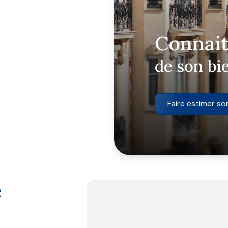
os démarches de
l'achat ou la vente
Connait
téléphone et nous
u vendredi, à notre
de son bi
Faire estimer so
é