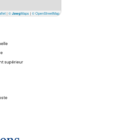
flet
|
©
Maps
|
© OpenStreetMap
Jawg
elle
re
t supérieur
oste
iens