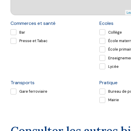
Lea
Commerces et santé
Ecoles
Bar
Collège
Presse et Tabac
École matern
École primai
Enseignemen
Lycée
Transports
Pratique
Gare ferroviaire
Bureau de p
Mairie
Consulter les autres b