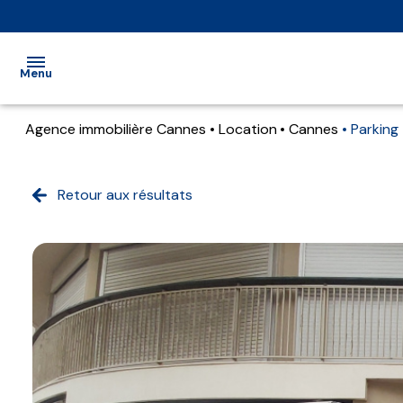
Menu
Agence immobilière Cannes
Location
Cannes
Parking
accueil
transaction
Retour aux résultats
location
gestion
estimation
alerte
e-
mail