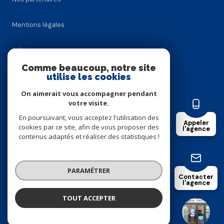
Mentions légales
Admin
Comme beaucoup, notre site
utilise les cookies
Nos honoraires
On aimerait vous accompagner pendant
Politique RGPD
votre visite.
En poursuivant, vous acceptez l'utilisation des
Appeler
cookies par ce site, afin de vous proposer des
Cookies
l'agence
contenus adaptés et réaliser des statistiques !
© 2026 | Tous droits réservés
PARAMÉTRER
Contacter
l'agence
Réalisé par
TOUT ACCEPTER
Agence Mercure
Agence