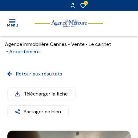
0
Menu
Agence immobilière Cannes
Vente
Le cannet
accueil
Appartement
transaction
Retour aux résultats
location
gestion
Télécharger la fiche
estimation
Partager ce bien
alerte
e-
mail