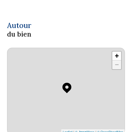
Autour
du bien
+
−
Leaflet
|
©
Maps
|
© OpenStreetMap
Jawg