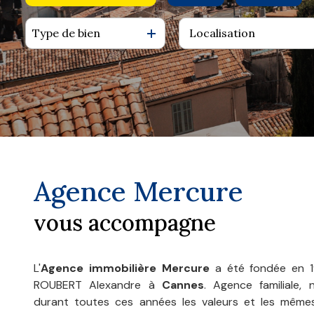
agence
Type de bien
De l'ancien
à l'année
contact
De l'immo pro
De l'immo pro
Agence Mercure
vous accompagne
L'
Agence immobilière Mercure
a été fondée en 1
ROUBERT Alexandre à
Cannes
. Agence familiale,
durant toutes ces années les valeurs et les mêmes 