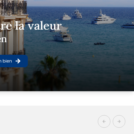
re la valeur
en
n bien