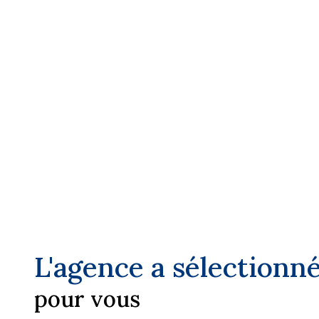
vous aider à connaître la valeur de votre bien. Nos 
votre écoute pour tous vos projets
immobiliers 
région PACA. Nous vous accompagnons dans v
transactions immobilières et nous vous guidons dans 
de votre bien immobilier.
Vous pouvez nous contacter sur notre site ou par 
serons également heureux de vous accueillir du lundi a
agence sur
CANNES
.
L'agence a sélectionn
pour vous