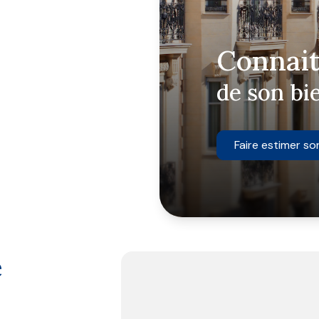
conseillers sont à
sur Cannes
et sa
os démarches de
Connait
l'achat ou la vente
de son bi
téléphone et nous
u vendredi, à notre
Faire estimer so
é