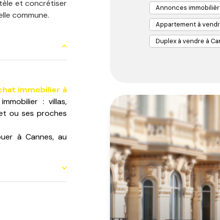
ntèle et concrétiser
Annonces immobilièr
belle commune.
Appartement à vendr
Duplex à vendre à C
chat immobilier à
mobilier : villas,
net ou ses proches
ouer à Cannes, au
 d'estimation pour