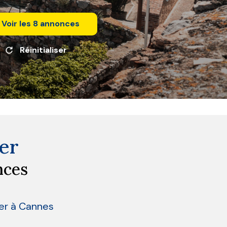
Voir les
8
annonces
Réinitialiser
er
nces
ier à Cannes