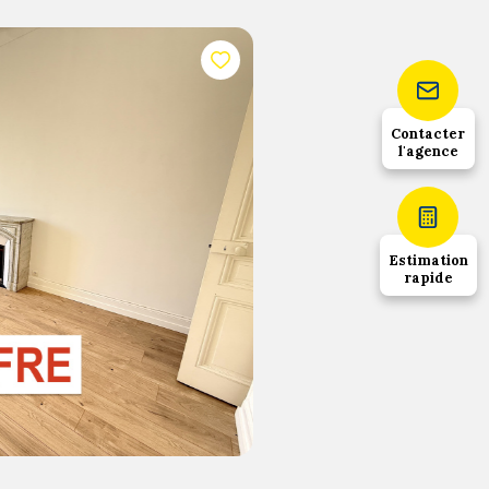
Contacter
l'agence
1
52
chambre(s)
m²
Estimation
rapide