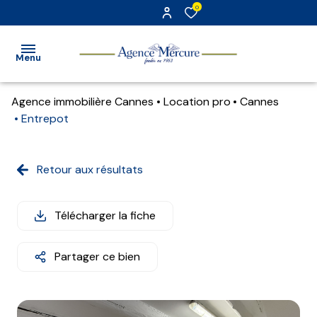
0
Menu
Agence immobilière Cannes
Location pro
Cannes
accueil
Entrepot
transaction
Retour aux résultats
location
gestion
Télécharger la fiche
estimation
Partager ce bien
alerte
e-
mail